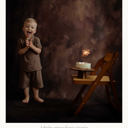
Jokūbo gimtadienio istorija