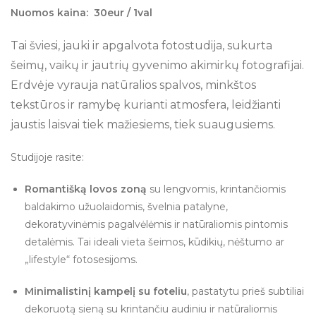
Nuomos kaina: 30eur / 1val
Tai šviesi, jauki ir apgalvota fotostudija, sukurta
šeimų, vaikų ir jautrių gyvenimo akimirkų fotografijai.
Erdvėje vyrauja natūralios spalvos, minkštos
tekstūros ir ramybę kurianti atmosfera, leidžianti
jaustis laisvai tiek mažiesiems, tiek suaugusiems.
Studijoje rasite:
Romantišką lovos zoną
su lengvomis, krintančiomis
baldakimo užuolaidomis, švelnia patalyne,
dekoratyvinėmis pagalvėlėmis ir natūraliomis pintomis
detalėmis. Tai ideali vieta šeimos, kūdikių, nėštumo ar
„lifestyle“ fotosesijoms.
Minimalistinį kampelį su foteliu
, pastatytu prieš subtiliai
dekoruotą sieną su krintančiu audiniu ir natūraliomis