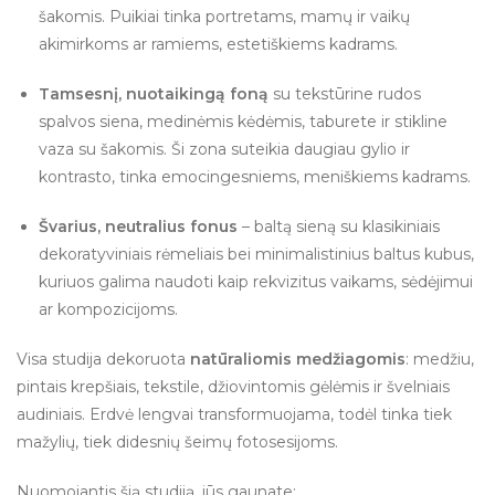
šakomis. Puikiai tinka portretams, mamų ir vaikų
akimirkoms ar ramiems, estetiškiems kadrams.
Tamsesnį, nuotaikingą foną
su tekstūrine rudos
spalvos siena, medinėmis kėdėmis, taburete ir stikline
vaza su šakomis. Ši zona suteikia daugiau gylio ir
kontrasto, tinka emocingesniems, meniškiems kadrams.
Švarius, neutralius fonus
– baltą sieną su klasikiniais
dekoratyviniais rėmeliais bei minimalistinius baltus kubus,
kuriuos galima naudoti kaip rekvizitus vaikams, sėdėjimui
ar kompozicijoms.
Visa studija dekoruota
natūraliomis medžiagomis
: medžiu,
pintais krepšiais, tekstile, džiovintomis gėlėmis ir švelniais
audiniais. Erdvė lengvai transformuojama, todėl tinka tiek
mažylių, tiek didesnių šeimų fotosesijoms.
Nuomojantis šią studiją, jūs gaunate: